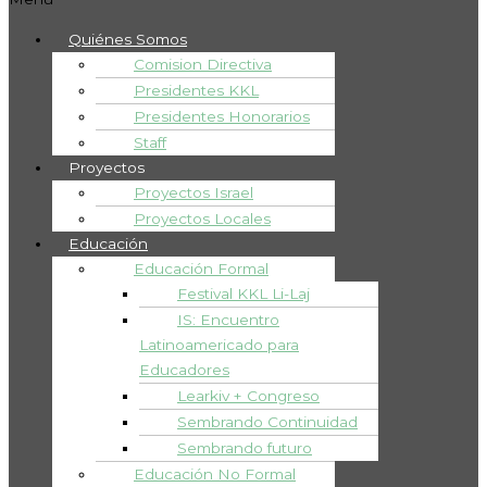
Quiénes Somos
Comision Directiva
Presidentes KKL
Presidentes Honorarios
Staff
Proyectos
Proyectos Israel
Proyectos Locales
Educación
Educación Formal
Festival KKL Li-Laj
IS: Encuentro
Latinoamericado para
Educadores
Learkiv + Congreso
Sembrando Continuidad
Sembrando futuro
Educación No Formal