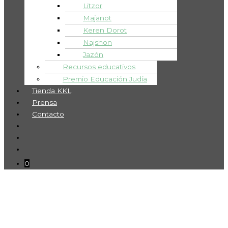
Litzor
Majanot
Keren Dorot
Najshon
Jazón
Recursos educativos
Premio Educación Judía
Tienda KKL
Prensa
Contacto
0