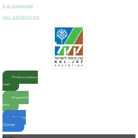
Ir al contenido
KKL ARGENTINA
Plantá un árbol en
Israel
Bosque KKL
Nova
Quiero
Donar
Menú